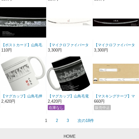
【ポストカード】山鳥毛
【マイクロファイバータ
【マイクロファイバータ
電影刃文
オル】山鳥毛等身大マイ
オル】山鳥毛等身大マイ
110円
3,300円
3,300円
クロファイバータオル
クロファイバータオル
（白）玉置城ニ押形
（黒） 電影画像
【マグカップ】山鳥毛押
【マグカップ】山鳥毛電
【マスキングテープ】マ
形刃文マグカップ（白）
影刃文マグカップ（黒）
スキングテープ山鳥毛押
2,420円
2,420円
660円
全周デザイン
全周デザイン
形刃文（白）
1
2
3
次の18件
HOME