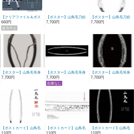
【クリアファイル＆ポス
【ポスター】山鳥毛刀絵
【ポスター】山鳥毛刀絵
トカード】備前長船刀剣
図等身大ポスター
図等身大ポスター
660円
7,700円
7,700円
博物館×刀剣乱舞 開催記
（横） 玉置城二押形複
（縦） 玉置城二押形複
念 Ａ４クリアファイル
製
製
＆ポストカードセット
（2020）
【ポスター】山鳥毛等身
【ポスター】山鳥毛等身
【ポスター】山鳥毛等身
大ポスター 拵（縦）
大ポスター（横）
大ポスター（縦）
7,700円
7,700円
7,700円
【ポストカード】山鳥毛
【ポストカード】山鳥毛
【ポストカード】山鳥毛
押形
押形刃文
電影
110円
110円
110円