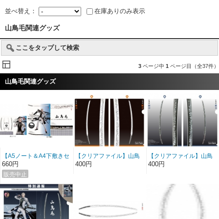
並べ替え：
在庫ありのみ表示
山鳥毛関連グッズ
ここをタップして検索
3
ページ中
1
ページ目（全37件）
山鳥毛関連グッズ
【A5ノート＆A4下敷きセ
【クリアファイル】山鳥
【クリアファイル】山鳥
ット】備前長船刀剣博物
毛 刀絵図 (押形: 玉置城二)
毛 電影図 (特撮写真) A4両
660円
400円
400円
館×刀剣乱舞 開催記念
A4両面カラー
面カラー
（2021）A5ノート＆A4
下敷き（セット）