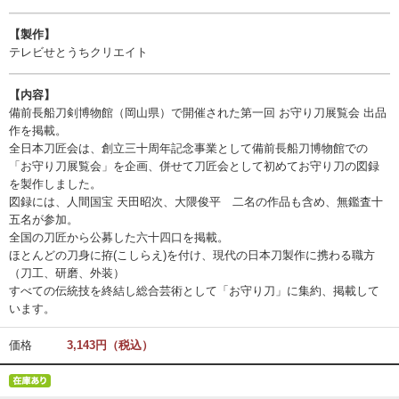
【製作】
テレビせとうちクリエイト
【内容】
備前長船刀剣博物館（岡山県）で開催された第一回 お守り刀展覧会 出品
作を掲載。
全日本刀匠会は、創立三十周年記念事業として備前長船刀博物館での
「お守り刀展覧会」を企画、併せて刀匠会として初めてお守り刀の図録
を製作しました。
図録には、人間国宝 天田昭次、大隈俊平 二名の作品も含め、無鑑査十
五名が参加。
全国の刀匠から公募した六十四口を掲載。
ほとんどの刀身に拵(こしらえ)を付け、現代の日本刀製作に携わる職方
（刀工、研磨、外装）
すべての伝統技を終結し総合芸術として「お守り刀」に集約、掲載して
います。
価格
3,143円（税込）